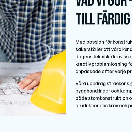
Vad vi gör 
till färdi
Med passion för konstrukt
säkerställer att våra kund
dagens tekniska krav. V
kreativ problemlösning fö
anpassade efter varje pro
Våra uppdrag sträcker sig
bygghandlingar och kompl
både stomkonstruktion oc
produktionens krav och p