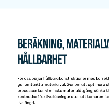
Beräkning, materialv
hållbarhet
För oss börjar hållbara konstruktioner med korrek
genomtänkta materialval. Genom att optimera st
processen kan vi minska materialåtgång, sänka 
kostnadseffektiva lösningar utan att kompromiss
livslängd.