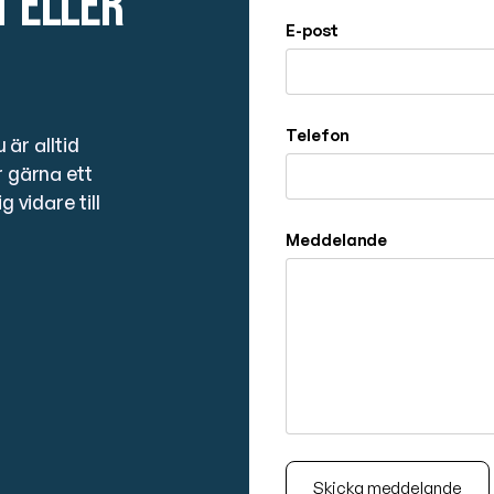
t eller
E-post
Telefon
 är alltid
r gärna ett
 vidare till
Meddelande
Skicka meddelande