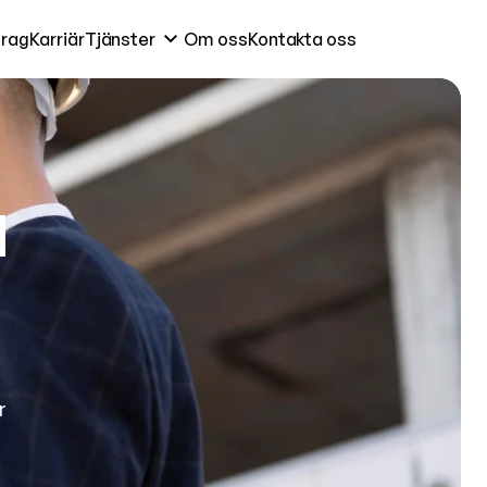
rag
Karriär
Tjänster
Om oss
Kontakta oss
h
r