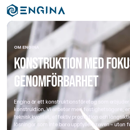
OM ENGINA
Konstruktion med fokus
genomförbarhet
Engina är ett konstruktionsföretag som erbjuder
konstruktion. Vi arbetar med fastighetsägare, en
teknisk kvalitet, effektiv produktion och långsik
lösningar som inte bara uppfyller kraven – utan f