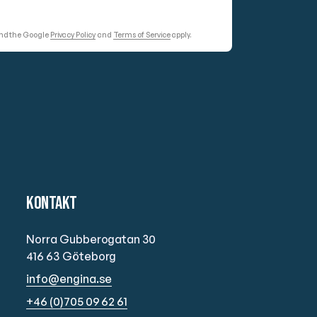
and the Google
Privacy Policy
and
Terms of Service
apply.
Kontakt
Norra Gubberogatan 30
416 63
Göteborg
info@engina.se
+46 (0)705 09 62 61