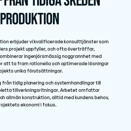
– från tidiga skeden
g produktion
ion erbjuder vi kvalificerade konsulttjänster som
ers projekt uppfyller, och ofta överträffar,
i kombinerar ingenjörsmässig noggrannhet med
r att ta fram rationella och optimerade lösningar
jekts unika förutsättningar.
 från tidig planering och systemhandlingar till
etta tillverkningsritningar. Arbetet omfattar
h allmän konstruktion, alltid med kundens behov,
rojektets ekonomi i fokus.