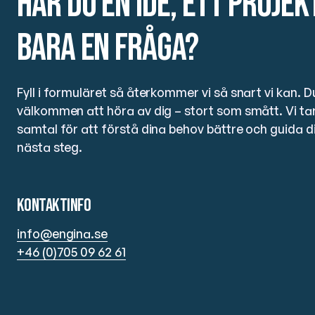
Har du en idé, ett projek
bara en fråga?
Fyll i formuläret så återkommer vi så snart vi kan. Du
välkommen att höra av dig – stort som smått. Vi ta
samtal för att förstå dina behov bättre och guida dig
nästa steg.
Kontaktinfo
info@engina.se
+46 (0)705 09 62 61