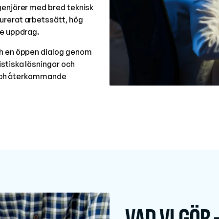
genjörer med bred teknisk
urerat arbetssätt, hög
je uppdrag.
ch en öppen dialog genom
stiska lösningar och
– och återkommande