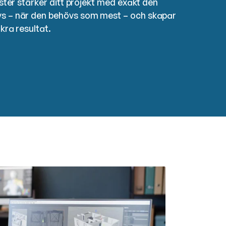
ister stärker ditt projekt med exakt den
s – när den behövs som mest – och skapar
kra resultat.