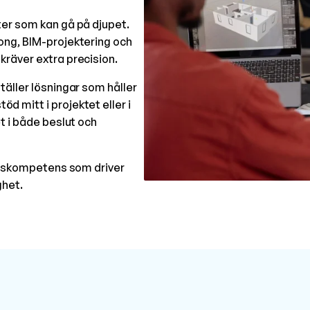
ter som kan gå på djupet.
ong, BIM-projektering och
kräver extra precision.
täller lösningar som håller
 mitt i projektet eller i
t i både beslut och
petskompetens som driver
ghet.