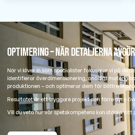
Optimering – när detaljerna avgö
När vi kliver in som specialister fokuserar vi på de 
identifierar överdimensionering, onödigt materialspi
produktionen – och optimerar dem för bättre ekono
Resultatet är ett tryggare projekt och färre dyra öv
Vill du veta hur vår spetskompetens kan stärka ditt 