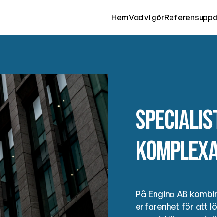
Hem
Vad vi gör
Referensuppd
Speciali
komplexa
På Engina AB kombine
erfarenhet för att 